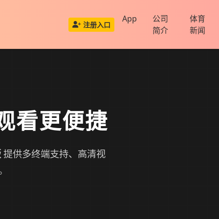
App
公司
体育
注册入口
简介
新闻
育观看更便捷
版
提供多终端支持、高清视
。