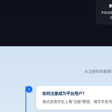
字段加
从注册到观看赛
1
如何注册成为平台用户？
请点击首页右上角“注册”按钮，填写手机