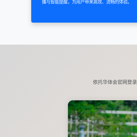
播与智能提醒，为用户带来高效、流畅的体验。
依托华体会官网登录