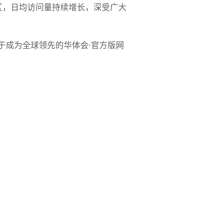
区，日均访问量持续增长，深受广大
于成为全球领先的华体会·官方版网