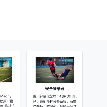
具
安全登录器
Mac 与
采用轻量化架构与加密访问机
，帮助用户稳
制，适配多种设备系统，有效
轻松绕过访
防劫持、防屏蔽，保障平台访