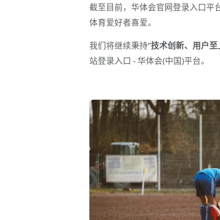
截至目前，华体会官网登录入口平台
体育爱好者喜爱。
我们将继续秉持“
技术创新、用户至
站登录入口 - 华体会(中国)平台。