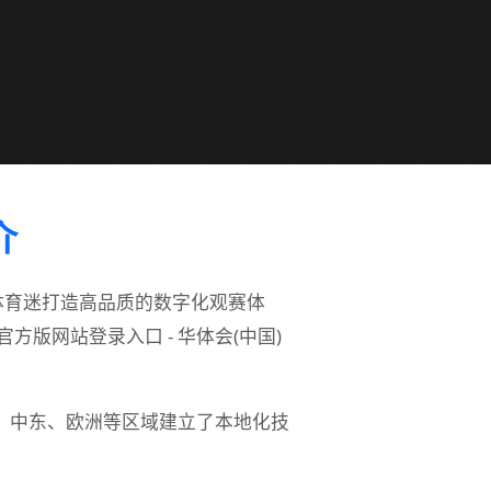
介
体育迷打造高品质的数字化观赛体
版网站登录入口 - 华体会(中国)
亚、中东、欧洲等区域建立了本地化技